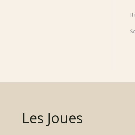
Il
Se
Les Joues