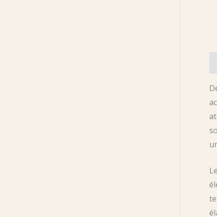
De
D
ac
at
so
un
Le
él
te
él