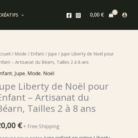
0,00
€
CRÉATIFS
ccueil
/
Mode
/
Enfant
/
Jupe
/ Jupe Liberty de Noël pour
nfant – Artisanat du Béarn, Tailles 2 à 8 ans
nfant
,
Jupe
,
Mode
,
Noël
Jupe Liberty de Noël pour
Enfant – Artisanat du
Béarn, Tailles 2 à 8 ans
20,00
€
+ Free Shipping
raquez pour notre
jupe enfant en coton Liberty
,