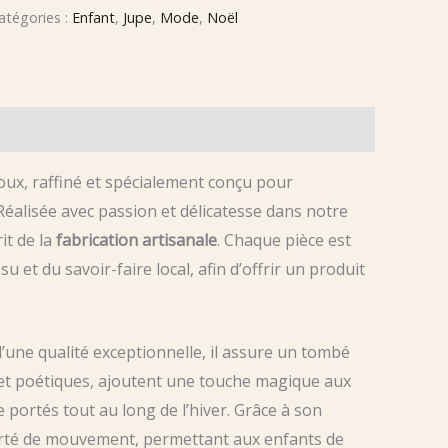
upe
atégories :
Enfant
,
Jupe
,
Mode
,
Noël
iberty
e
oël
our
nfant
oux, raffiné et spécialement conçu pour
éalisée avec passion et délicatesse dans notre
rtisanat
it de la
fabrication artisanale
. Chaque pièce est
u
 et du savoir-faire local, afin d’offrir un produit
éarn,
ailles
d’une qualité exceptionnelle, il assure un tombé
s et poétiques, ajoutent une touche magique aux
 portés tout au long de l’hiver. Grâce à son
ns
iberté de mouvement, permettant aux enfants de