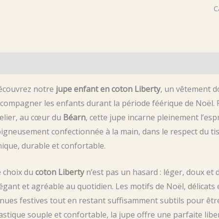
J
C
L
d
N
scription
Informations complémentaires
Avis (0)
p
E
écouvrez notre
jupe enfant en coton Liberty
, un vêtement d
–
compagner les enfants durant la période féérique de Noël. R
A
elier, au cœur du
Béarn
, cette jupe incarne pleinement l’espr
d
igneusement confectionnée à la main, dans le respect du tissu
B
ique, durable et confortable.
T
2
 choix du
coton Liberty
n’est pas un hasard : léger, doux et 
à
égant et agréable au quotidien. Les motifs de Noël, délicat
8
nues festives tout en restant suffisamment subtils pour être
a
astique souple et confortable, la jupe offre une parfaite l