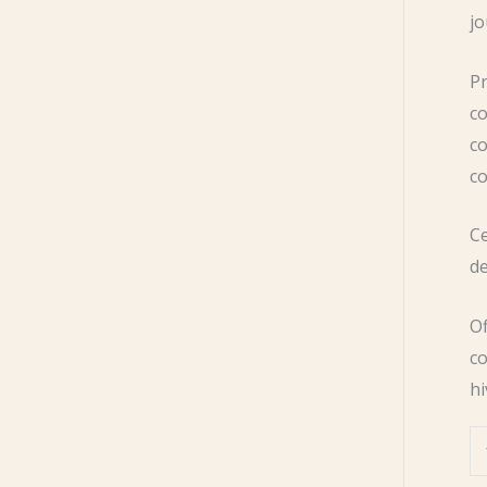
jo
Pr
co
co
co
Ce
d
Of
co
hi