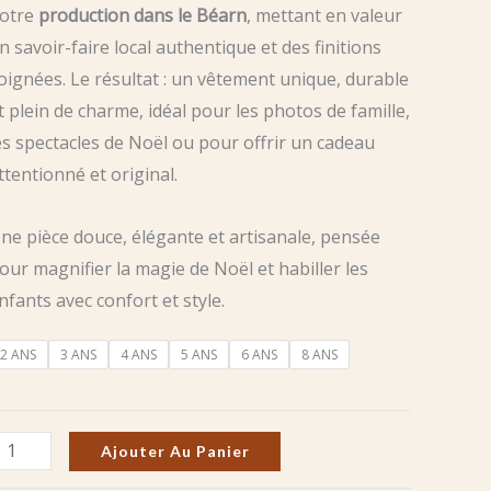
otre
production dans le Béarn
, mettant en valeur
n savoir-faire local authentique et des finitions
oignées. Le résultat : un vêtement unique, durable
t plein de charme, idéal pour les photos de famille,
es spectacles de Noël ou pour offrir un cadeau
ttentionné et original.
ne pièce douce, élégante et artisanale, pensée
our magnifier la magie de Noël et habiller les
nfants avec confort et style.
2 ANS
3 ANS
4 ANS
5 ANS
6 ANS
8 ANS
uantité
Ajouter Au Panier
e