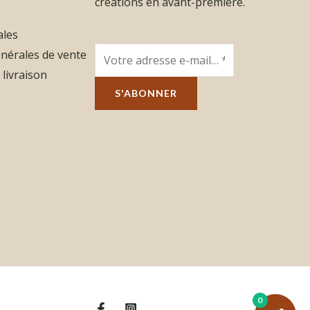
créations en avant-première.
ales
nérales de vente
 livraison
S'ABONNER
0