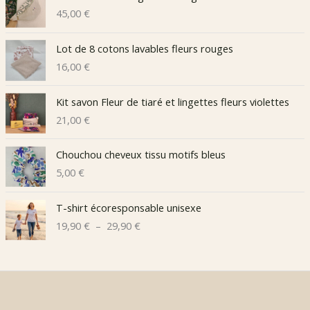
45,00
€
Lot de 8 cotons lavables fleurs rouges
16,00
€
Kit savon Fleur de tiaré et lingettes fleurs violettes
21,00
€
Chouchou cheveux tissu motifs bleus
5,00
€
T-shirt écoresponsable unisexe
P
19,90
€
–
29,90
€
l
a
g
e
d