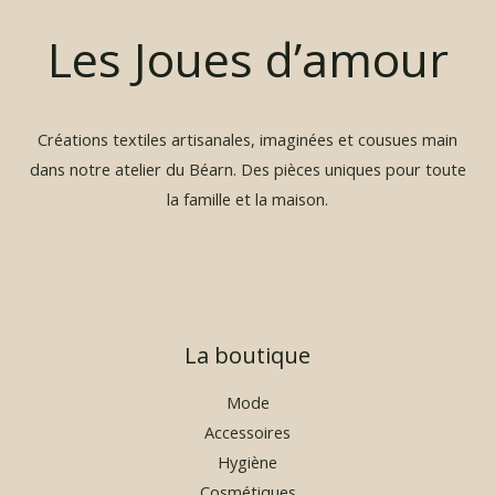
e
p
Les Joues d’amour
r
i
x
Créations textiles artisanales, imaginées et cousues main
:
1
dans notre atelier du Béarn. Des pièces uniques pour toute
9
la famille et la maison.
,
9
0
€
à
La boutique
2
9
,
Mode
9
Accessoires
0
Hygiène
€
Cosmétiques