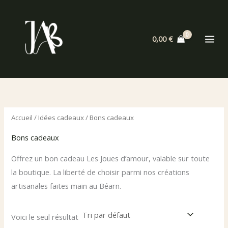
Aller
au
contenu
0,00
€
Accueil
/
Idées cadeaux
/ Bons cadeaux
Bons cadeaux
Offrez un bon cadeau Les Joues d’amour, valable sur toute
la boutique. La liberté de choisir parmi nos créations
artisanales faites main au Béarn.
Voici le seul résultat