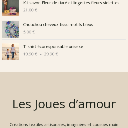
Kit savon Fleur de tiaré et lingettes fleurs violettes
21,00
€
Chouchou cheveux tissu motifs bleus
5,00
€
T-shirt écoresponsable unisexe
P
19,90
€
–
29,90
€
l
a
g
e
d
e
p
Les Joues d’amour
r
i
x
Créations textiles artisanales, imaginées et cousues main
: