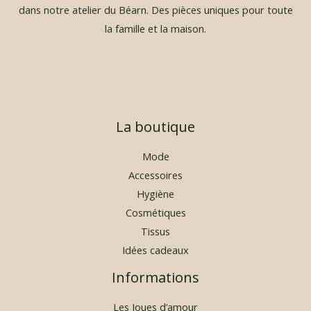
1
dans notre atelier du Béarn. Des pièces uniques pour toute
9
la famille et la maison.
,
9
0
€
à
La boutique
2
9
,
Mode
9
Accessoires
0
Hygiène
€
Cosmétiques
Tissus
Idées cadeaux
Informations
Les Joues d’amour