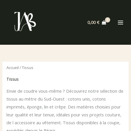
Aller
au
contenu
0,00
€
Accueil
/ Tissus
Tissus
Envie de coudre vous-même ? Découvrez notre sélection de
tissus au mètre du Sud-Ouest : cotons unis, cotons
imprimés, éponge, lin et crêpe. Des matières choisies pour
leur qualité et leur tenue, idéales pour vos projets couture,
de l accessoire au vêtement. Tissus disponibles à la coupe,
expédiés depuis le Béarn.