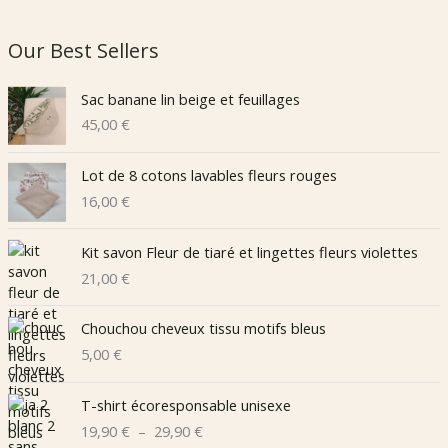
i
a
n
x
Our Best Sellers
Sac banane lin beige et feuillages
45,00
€
Lot de 8 cotons lavables fleurs rouges
16,00
€
Kit savon Fleur de tiaré et lingettes fleurs violettes
21,00
€
Chouchou cheveux tissu motifs bleus
5,00
€
T-shirt écoresponsable unisexe
P
19,90
€
–
29,90
€