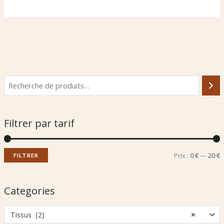
Filtrer par tarif
P
P
Prix :
0 €
—
20 €
FILTRER
r
r
i
i
Categories
x
x
Tissus (2)
×