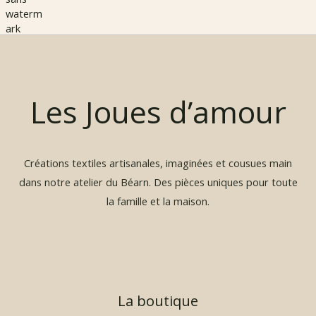
l
a
g
e
d
e
p
Les Joues d’amour
r
i
x
Créations textiles artisanales, imaginées et cousues main
:
1
dans notre atelier du Béarn. Des pièces uniques pour toute
9
la famille et la maison.
,
9
0
€
à
La boutique
2
9