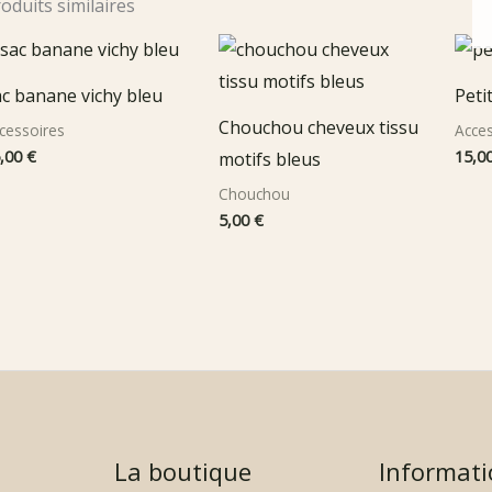
oduits similaires
c banane vichy bleu
Peti
Chouchou cheveux tissu
cessoires
Acces
,00
€
15,0
motifs bleus
Chouchou
5,00
€
La boutique
Informati