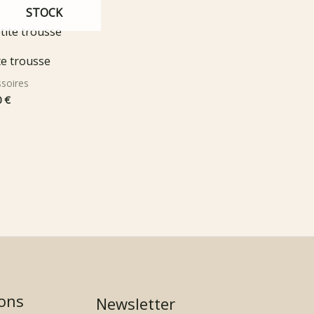
STOCK
te trousse
soires
0
€
ons
Newsletter