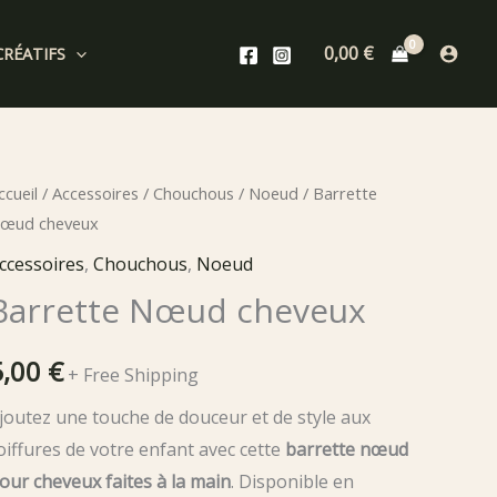
0,00
€
CRÉATIFS
ccueil
/
Accessoires
/
Chouchous
/
Noeud
/ Barrette
œud cheveux
ccessoires
,
Chouchous
,
Noeud
Barrette Nœud cheveux
5,00
€
+ Free Shipping
joutez une touche de douceur et de style aux
oiffures de votre enfant avec cette
barrette nœud
our cheveux
faites à la main
. Disponible en