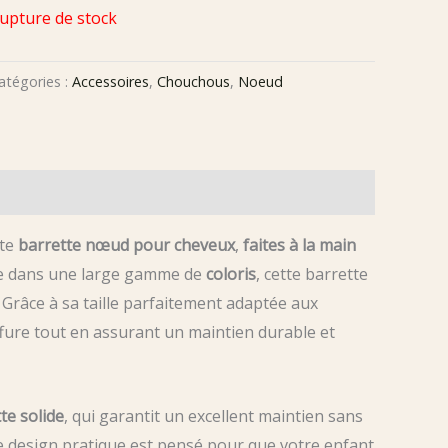
upture de stock
atégories :
Accessoires
,
Chouchous
,
Noeud
tte
barrette nœud pour cheveux
,
faites à la main
ble dans une large gamme de
coloris
, cette barrette
. Grâce à sa taille parfaitement adaptée aux
ffure tout en assurant un maintien durable et
te solide
, qui garantit un excellent maintien sans
e design pratique est pensé pour que votre enfant