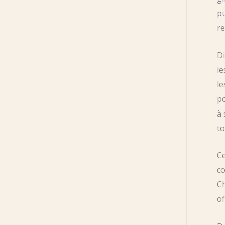
pu
re
Di
le
le
po
à 
to
Ce
c
Ch
of