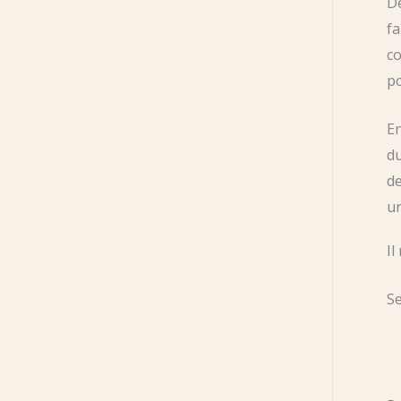
De
fa
co
po
E
du
d
un
Il
Se