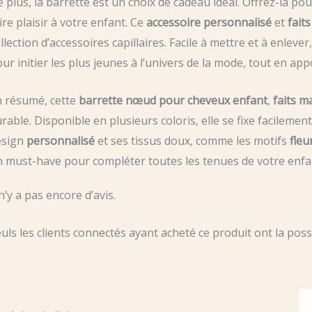
 plus, la barrette est un choix de cadeau idéal. Offrez-la p
ire plaisir à votre enfant. Ce
accessoire personnalisé
et
fait
llection d’accessoires capillaires. Facile à mettre et à enleve
ur initier les plus jeunes à l’univers de la mode, tout en app
n résumé, cette
barrette nœud pour cheveux enfant
,
faits m
rable. Disponible en plusieurs coloris, elle se fixe facileme
esign
personnalisé
et ses tissus doux, comme les motifs
fleu
 must-have pour compléter toutes les tenues de votre enfa
 n’y a pas encore d’avis.
uls les clients connectés ayant acheté ce produit ont la possib