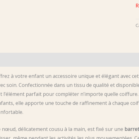
R
C
scription
Avis (0)
frez à votre enfant un accessoire unique et élégant avec ce
ec soin. Confectionnée dans un tissu de qualité et disponi
t l’élément parfait pour compléter n’importe quelle coiffure
fants, elle apporte une touche de raffinement à chaque coi
nfortable.
 nœud, délicatement cousu à la main, est fixé sur une
barret
isser, même pendant les activités les plus mouvementées. C