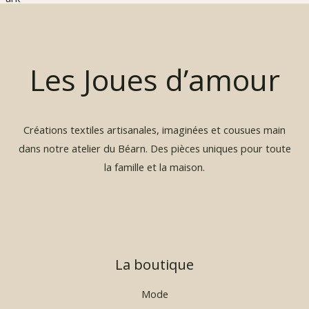
g
e
d
e
p
Les Joues d’amour
r
i
x
Créations textiles artisanales, imaginées et cousues main
:
1
dans notre atelier du Béarn. Des pièces uniques pour toute
9
la famille et la maison.
,
9
0
€
à
La boutique
2
9
,
Mode
9