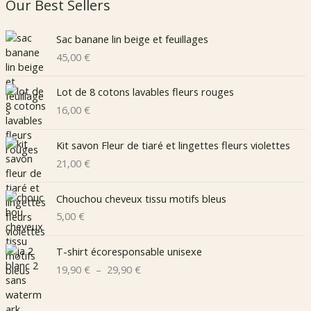
Our Best Sellers
Sac banane lin beige et feuillages
45,00
€
Lot de 8 cotons lavables fleurs rouges
16,00
€
Kit savon Fleur de tiaré et lingettes fleurs violettes
21,00
€
Chouchou cheveux tissu motifs bleus
5,00
€
T-shirt écoresponsable unisexe
P
19,90
€
–
29,90
€
l
a